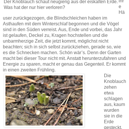
ihr
Der Knoblauch schaut neugierig aus der eiskalten Erde.
e
Was hat der nur hier verloren?
Hä
user zurückgezogen, die Blindschleichen haben im
Asthaufen mit dem Winterschlaf begonnen und die Vögel
sind in den Süden verreist. Aus, Ende und vorbei, das Jahr
ist gelaufen, Deckel zu, Kragen hochstellen und die
unbarmherzige Zeit, die jetzt kommt, möglichst nicht
beachten; sich in sich selbst zurückziehen, gerade so, wie
es die Schnecken machen. Schön wär’s. Denn der Garten
macht bei dieser Tour nicht mit. Anstatt herunterzufahren und
Energie zu sparen, macht er genau das Gegenteil. Er kommt
in einen zweiten Frühling.
Die
Knoblauch
zehen
etwa
schlagen
aus, kaum
wurden
sie in die
Erde
gesteckt.