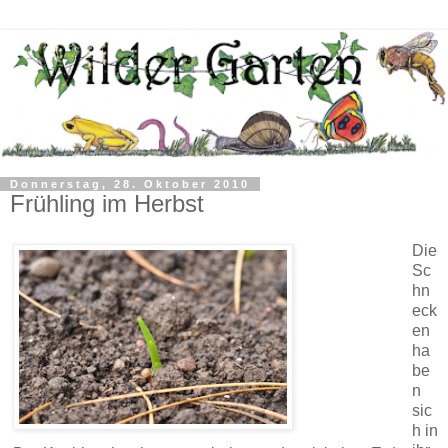
Donnerstag, 28. Oktober 2010
Frühling im Herbst
Die
Sc
hn
eck
en
ha
be
n
sic
h in