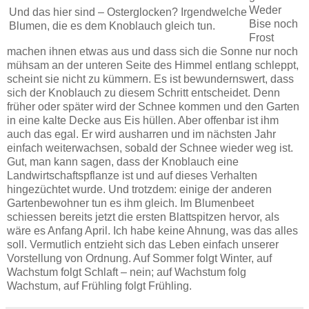
Weder
Und das hier sind – Osterglocken? Irgendwelche
Bise noch
Blumen, die es dem Knoblauch gleich tun.
Frost
machen ihnen etwas aus und dass sich die Sonne nur noch
mühsam an der unteren Seite des Himmel entlang schleppt,
scheint sie nicht zu kümmern. Es ist bewundernswert, dass
sich der Knoblauch zu diesem Schritt entscheidet. Denn
früher oder später wird der Schnee kommen und den Garten
in eine kalte Decke aus Eis hüllen. Aber offenbar ist ihm
auch das egal. Er wird ausharren und im nächsten Jahr
einfach weiterwachsen, sobald der Schnee wieder weg ist.
Gut, man kann sagen, dass der Knoblauch eine
Landwirtschaftspflanze ist und auf dieses Verhalten
hingezüchtet wurde. Und trotzdem: einige der anderen
Gartenbewohner tun es ihm gleich. Im Blumenbeet
schiessen bereits jetzt die ersten Blattspitzen hervor, als
wäre es Anfang April. Ich habe keine Ahnung, was das alles
soll. Vermutlich entzieht sich das Leben einfach unserer
Vorstellung von Ordnung. Auf Sommer folgt Winter, auf
Wachstum folgt Schlaft – nein; auf Wachstum folg
Wachstum, auf Frühling folgt Frühling.