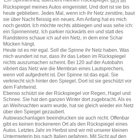
sich im
Rückspiegel meines Autos eingenistet. Und dort ist sie bis
heute geblieben. Jedes Mal, wenn ich ihr Netz zerstöre, baut
sie über Nacht fleissig ein neues. Am Anfang hat es mich
noch gestört. Ich möchte rechts abbiegen und was sehe ich:
ein Spinnennetz. Ich parkier rückwärts ein und statt des
Randsteins schaue ich auf ein Netz, in dem eine Schar
Mücken hängt.
Heute ist es mir egal. Soll die Spinne ihr Netz haben. Was
mich wundert ist nur, dass ihr das Leben im Rückspiegel
nichts auszumachen scheint. Bei 120 auf der Autobahn
vibriert das Netz wie die Membran eines Lautsprechers,
wenn voll aufgedreht ist. Der Spinne ist das egal. Sie
verkriecht sich hinter den Spiegel. Dort ist sie geschützt vor
dem Fahrtwind.
Ebenso schützt sie der Rückspiegel vor Regen, Hagel und
Schnee. Sie hat den ganzen Winter dort zugebracht. Als es
an Weihnachten warm wurde, hat sie gleich wieder ein Netz
über den Spiegel gezaubert.
Autowaschanlagen beeindrucken sie auch nicht. Offenbar
gibt es keinen trockeneren Ort als den Rückspiegel eines
Autos. Letztes Jahr im Herbst sind wir mit unserer kleinen
Untermieterin bis nach Italien gefahren. Mit Sicht auf den