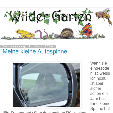
Donnerstag, 9. Juni 2016
Meine kleine Autospinne
Wann sie
eingezoge
n ist, weiss
ich nicht.
Ist aber
sicher
schon ein
Jahr her.
Eine kleine
Spinne hat
Ein Spinnennetz überzieht meinen Rückspiegel.