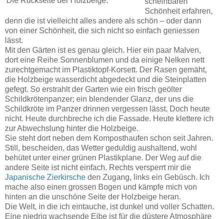
Die Rückseite der Holzbeige.
scheinbaren
Schönheit erfahren,
denn die ist vielleicht alles andere als schön – oder dann
von einer Schönheit, die sich nicht so einfach geniessen
lässt.
Mit den Gärten ist es genau gleich. Hier ein paar Malven,
dort eine Reihe Sonnenblumen und da einige Nelken nett
zurechtgemacht im Plastiktopf-Korsett. Der Rasen gemäht,
die Holzbeige wasserdicht abgedeckt und die Steinplatten
gefegt. So erstrahlt der Garten wie ein frisch geölter
Schildkrötenpanzer; ein blendender Glanz, der uns die
Schildkröte im Panzer drinnen vergessen lässt. Doch heute
nicht. Heute durchbreche ich die Fassade. Heute klettere ich
zur Abwechslung hinter die Holzbeige.
Sie steht dort neben dem Komposthaufen schon seit Jahren.
Still, bescheiden, das Wetter geduldig aushaltend, wohl
behütet unter einer grünen Plastikplane. Der Weg auf die
andere Seite ist nicht einfach. Rechts versperrt mir die
Japanische Zierkirsche
den Zugang, links ein Gebüsch. Ich
mache also einen grossen Bogen und kämpfe mich von
hinten an die unschöne Seite der Holzbeige heran.
Die Welt, in die ich eintauche, ist dunkel und voller Schatten.
Eine niedrig wachsende Eibe ist für die düstere Atmosphäre