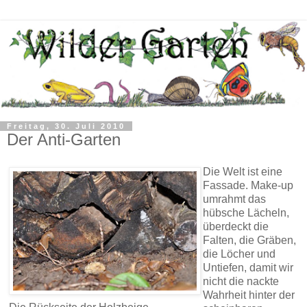
Freitag, 30. Juli 2010
Der Anti-Garten
Die Welt ist eine
Fassade. Make-up
umrahmt das
hübsche Lächeln,
überdeckt die
Falten, die Gräben,
die Löcher und
Untiefen, damit wir
nicht die nackte
Wahrheit hinter der